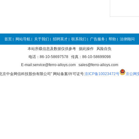
首页
网站导航
关于我们
招聘英才
联系我们
广告服务
帮助
法律顾问
|
|
|
|
|
|
|
本站所载信息及数据仅供参考 据此操作 风险自负
电话：86-10-58697578 传真：86-10-58699098
E-mail:service@ferro-alloys.com sales@ferro-alloys.com
“北京中金网信科技股份有限公司” 网站备案/许可证号:
京ICP备10023472号
京公网安备