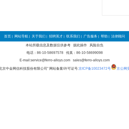
首页
网站导航
关于我们
招聘英才
联系我们
广告服务
帮助
法律顾问
|
|
|
|
|
|
|
本站所载信息及数据仅供参考 据此操作 风险自负
电话：86-10-58697578 传真：86-10-58699098
E-mail:service@ferro-alloys.com sales@ferro-alloys.com
“北京中金网信科技股份有限公司” 网站备案/许可证号:
京ICP备10023472号
京公网安备