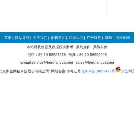
首页
网站导航
关于我们
招聘英才
联系我们
广告服务
帮助
法律顾问
|
|
|
|
|
|
|
本站所载信息及数据仅供参考 据此操作 风险自负
电话：86-10-58697578 传真：86-10-58699098
E-mail:service@ferro-alloys.com sales@ferro-alloys.com
“北京中金网信科技股份有限公司” 网站备案/许可证号:
京ICP备10023472号
京公网安备