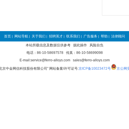
首页
网站导航
关于我们
招聘英才
联系我们
广告服务
帮助
法律顾问
|
|
|
|
|
|
|
本站所载信息及数据仅供参考 据此操作 风险自负
电话：86-10-58697578 传真：86-10-58699098
E-mail:service@ferro-alloys.com sales@ferro-alloys.com
“北京中金网信科技股份有限公司” 网站备案/许可证号:
京ICP备10023472号
京公网安备