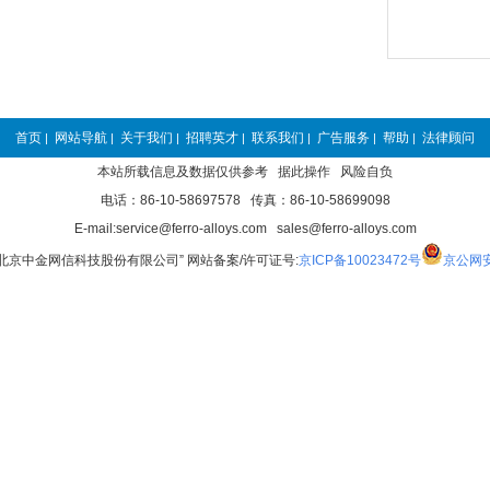
首页
网站导航
关于我们
招聘英才
联系我们
广告服务
帮助
法律顾问
|
|
|
|
|
|
|
本站所载信息及数据仅供参考 据此操作 风险自负
电话：86-10-58697578 传真：86-10-58699098
E-mail:service@ferro-alloys.com sales@ferro-alloys.com
“北京中金网信科技股份有限公司” 网站备案/许可证号:
京ICP备10023472号
京公网安备